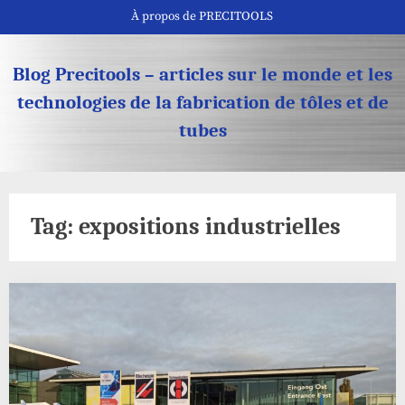
Skip
À propos de PRECITOOLS
to
content
Blog Precitools – articles sur le monde et les
technologies de la fabrication de tôles et de
tubes
Tag:
expositions industrielles