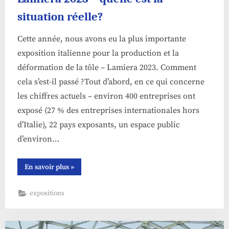
situation réelle?
Cette année, nous avons eu la plus importante
exposition italienne pour la production et la
déformation de la tôle – Lamiera 2023. Comment
cela s’est-il passé ?Tout d’abord, en ce qui concerne
les chiffres actuels – environ 400 entreprises ont
exposé (27 % des entreprises internationales hors
d’Italie), 22 pays exposants, un espace public
d’environ…
“Lamiera
En savoir plus
»
2023
–
quelle
expositions
est
la
situation
réelle?”